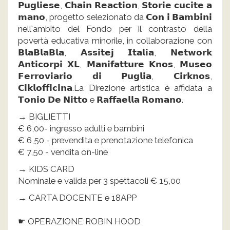
𝗣𝘂𝗴𝗹𝗶𝗲𝘀𝗲, 𝗖𝗵𝗮𝗶𝗻 𝗥𝗲𝗮𝗰𝘁𝗶𝗼𝗻, 𝗦𝘁𝗼𝗿𝗶𝗲 𝗰𝘂𝗰𝗶𝘁𝗲 𝗮
𝗺𝗮𝗻𝗼, progetto selezionato da 𝗖𝗼𝗻 𝗶 𝗕𝗮𝗺𝗯𝗶𝗻𝗶
nell'ambito del Fondo per il contrasto della
povertà educativa minorile, in collaborazione con
𝗕𝗹𝗮𝗕𝗹𝗮𝗕𝗹𝗮, 𝗔𝘀𝘀𝗶𝘁𝗲𝗷 𝗜𝘁𝗮𝗹𝗶𝗮, 𝗡𝗲𝘁𝘄𝗼𝗿𝗸
𝗔𝗻𝘁𝗶𝗰𝗼𝗿𝗽𝗶 𝗫𝗟, 𝗠𝗮𝗻𝗶𝗳𝗮𝘁𝘁𝘂𝗿𝗲 𝗞𝗻𝗼𝘀, 𝗠𝘂𝘀𝗲𝗼
𝗙𝗲𝗿𝗿𝗼𝘃𝗶𝗮𝗿𝗶𝗼 𝗱𝗶 𝗣𝘂𝗴𝗹𝗶𝗮, 𝗖𝗶𝗿𝗸𝗻𝗼𝘀,
𝗖𝗶𝗸𝗹𝗼𝗳𝗳𝗶𝗰𝗶𝗻𝗮.La Direzione artistica è affidata a
𝗧𝗼𝗻𝗶𝗼 𝗗𝗲 𝗡𝗶𝘁𝘁𝗼 e 𝗥𝗮𝗳𝗳𝗮𝗲𝗹𝗹𝗮 𝗥𝗼𝗺𝗮𝗻𝗼.
→ BIGLIETTI
€ 6,00- ingresso adulti e bambini
€ 6,50 - prevendita e prenotazione telefonica
€ 7,50 - vendita on-line
→ KIDS CARD
Nominale e valida per 3 spettacoli € 15,00
→ CARTA DOCENTE e 18APP
☛ OPERAZIONE ROBIN HOOD