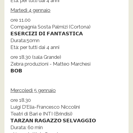
Età: per tutti dai 4 anni
Martedì 4 gennaio
ore 11.00
Compagnia Sosta Palmizi (Cortona)
𝗘𝗦𝗘𝗥𝗖𝗜𝗭𝗜 𝗗𝗜 𝗙𝗔𝗡𝗧𝗔𝗦𝗧𝗜𝗖𝗔
Durata:50mn
Età: per tutti dai 4 anni
ore 18.30 (sala Grande)
Zebra produzioni - Matteo Marchesi
𝗕𝗢𝗕
Mercoledì 5 gennaio
ore 18.30
Luigi D’Elia-Francesco Niccolini
Teatri di Bari e INTI (Brindisi)
𝗧𝗔𝗥𝗭𝗔𝗡 𝗥𝗔𝗚𝗔𝗭𝗭𝗢 𝗦𝗘𝗟𝗩𝗔𝗚𝗚𝗜𝗢
Durata: 60 min