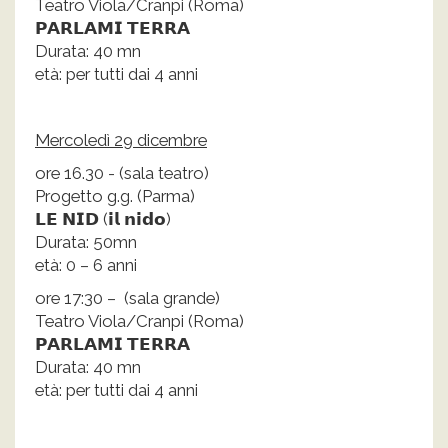
Teatro Viola/Cranpi (Roma)
𝗣𝗔𝗥𝗟𝗔𝗠𝗜 𝗧𝗘𝗥𝗥𝗔
Durata: 40 mn
età: per tutti dai 4 anni
Mercoledì 29 dicembre
ore 16.30 - (sala teatro)
Progetto g.g. (Parma)
𝗟𝗘 𝗡𝗜𝗗 (𝗶𝗹 𝗻𝗶𝗱𝗼)
Durata: 50mn
età: 0 – 6 anni
ore 17:30 – (sala grande)
Teatro Viola/Cranpi (Roma)
𝗣𝗔𝗥𝗟𝗔𝗠𝗜 𝗧𝗘𝗥𝗥𝗔
Durata: 40 mn
età: per tutti dai 4 anni