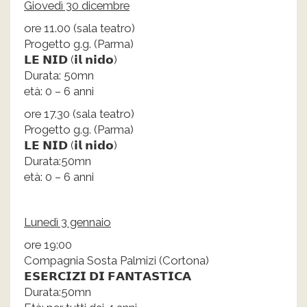
Giovedì 30 dicembre
ore 11.00 (sala teatro)
Progetto g.g. (Parma)
𝗟𝗘 𝗡𝗜𝗗 (𝗶𝗹 𝗻𝗶𝗱𝗼)
Durata: 50mn
età: 0 – 6 anni
ore 17.30 (sala teatro)
Progetto g.g. (Parma)
𝗟𝗘 𝗡𝗜𝗗 (𝗶𝗹 𝗻𝗶𝗱𝗼)
Durata:50mn
età: 0 – 6 anni
Lunedì 3 gennaio
ore 19:00
Compagnia Sosta Palmizi (Cortona)
𝗘𝗦𝗘𝗥𝗖𝗜𝗭𝗜 𝗗𝗜 𝗙𝗔𝗡𝗧𝗔𝗦𝗧𝗜𝗖𝗔
Durata:50mn