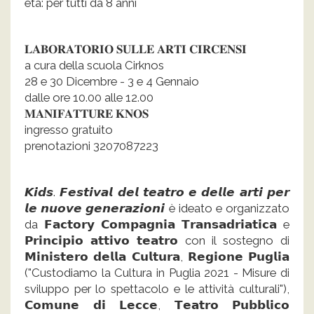
età: per tutti da 8 anni
𝐋𝐀𝐁𝐎𝐑𝐀𝐓𝐎𝐑𝐈𝐎 𝐒𝐔𝐋𝐋𝐄 𝐀𝐑𝐓𝐈 𝐂𝐈𝐑𝐂𝐄𝐍𝐒𝐈
​​a cura della scuola Cirknos
28 e 30 Dicembre - 3 e 4 Gennaio
dalle ore 10.00 alle 12.00
𝐌𝐀𝐍𝐈𝐅𝐀𝐓𝐓𝐔𝐑𝐄 𝐊𝐍𝐎𝐒
ingresso gratuito
prenotazioni 3207087223
𝙆𝙞𝙙𝙨. 𝙁𝙚𝙨𝙩𝙞𝙫𝙖𝙡 𝙙𝙚𝙡 𝙩𝙚𝙖𝙩𝙧𝙤 𝙚 𝙙𝙚𝙡𝙡𝙚 𝙖𝙧𝙩𝙞 𝙥𝙚𝙧
𝙡𝙚 𝙣𝙪𝙤𝙫𝙚 𝙜𝙚𝙣𝙚𝙧𝙖𝙯𝙞𝙤𝙣𝙞 è ideato e organizzato
da 𝗙𝗮𝗰𝘁𝗼𝗿𝘆 𝗖𝗼𝗺𝗽𝗮𝗴𝗻𝗶𝗮 𝗧𝗿𝗮𝗻𝘀𝗮𝗱𝗿𝗶𝗮𝘁𝗶𝗰𝗮 e
𝗣𝗿𝗶𝗻𝗰𝗶𝗽𝗶𝗼 𝗮𝘁𝘁𝗶𝘃𝗼 𝘁𝗲𝗮𝘁𝗿𝗼 con il sostegno di
𝗠𝗶𝗻𝗶𝘀𝘁𝗲𝗿𝗼 𝗱𝗲𝗹𝗹𝗮 𝗖𝘂𝗹𝘁𝘂𝗿𝗮, 𝗥𝗲𝗴𝗶𝗼𝗻𝗲 𝗣𝘂𝗴𝗹𝗶𝗮
("Custodiamo la Cultura in Puglia 2021 - Misure di
sviluppo per lo spettacolo e le attività culturali"),
𝗖𝗼𝗺𝘂𝗻𝗲 𝗱𝗶 𝗟𝗲𝗰𝗰𝗲, 𝗧𝗲𝗮𝘁𝗿𝗼 𝗣𝘂𝗯𝗯𝗹𝗶𝗰𝗼