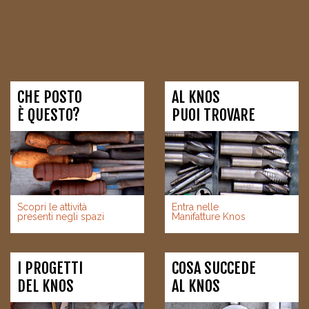
CHE POSTO
AL KNOS
È QUESTO?
PUOI TROVARE
Scopri le attività
Entra nelle
presenti negli spazi
Manifatture Knos
I PROGETTI
COSA SUCCEDE
DEL KNOS
AL KNOS